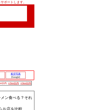
をサポートします。
航空写真
[Google]
00m以内
○2km以内
○5km以内
ーメン食べる？それ
らお店を比較