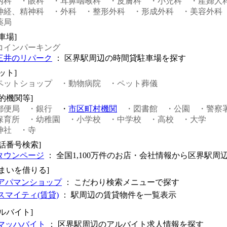
内科
・眼科
・耳鼻咽喉科
・皮膚科
・小児科
・産婦人
神経、精神科
・外科
・整形外科
・形成外科
・美容外科
薬局
車場]
コインパーキング
三井のリパーク
： 区界駅周辺の時間貸駐車場を探す
ット]
ペットショップ
・動物病院
・ペット葬儀
公的機関等]
郵便局
・銀行
・
市区町村機関
・図書館
・公園
・警察
保育所
・幼稚園
・小学校
・中学校
・高校
・大学
神社
・寺
電話番号検索]
タウンページ
： 全国1,100万件のお店・会社情報から区界駅周
住まいを借りる]
アパマンショップ
： こだわり検索メニューで探す
スマイティ(賃貸)
： 駅周辺の賃貸物件を一覧表示
アルバイト]
マッハバイト
： 区界駅周辺のアルバイト求人情報を探す