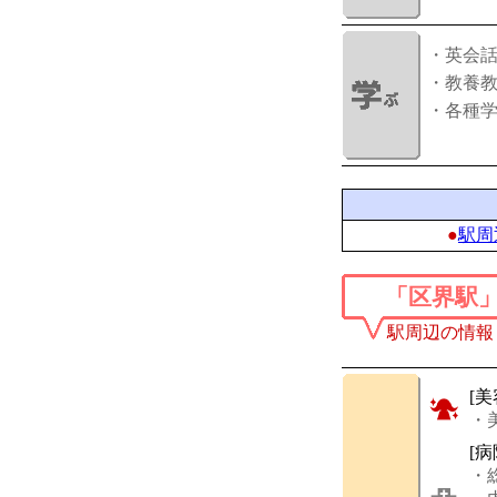
・英会
・教養
・各種
●
駅周
「区界駅
駅周辺の情報
[美
・
[
・