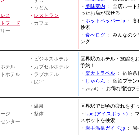
・
美味案内
：
全店ルート
・うどん
ったお店が探せる
ミレス
・
レストラン
・
ホットペッパー.jp
：
各
ストフード
・カフェ
検索
バリー
・
食べログ
：
みんなのク
ング
ル
・ビジネスホテル
区界駅のホテル・旅館を
予約！
ィホテル
・カプセルホテル
・
楽天トラベル
：
宿泊条
ートホテル
・ラブホテル
・
じゃらん
：
宿泊プラン
・民宿
・yoyaQ
：
お得な宿泊プ
・温泉
区界駅で日頃の疲れをす
サージ
・整体
・
ispot(アイスポット)
：
スポットを検索
スセンター
・
岩手温泉ガイド.jp
：
岩