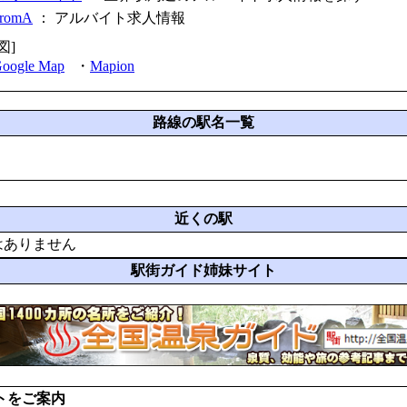
fromA
：
アルバイト求人情報
図]
oogle Map
・
Mapion
路線の駅名一覧
近くの駅
はありません
駅街ガイド姉妹サイト
トをご案内