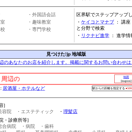
話
・外国語会話
区界駅でステップアップ
教室
・趣味教室
・
ケイコとマナブ
：
講座
と分野で検索
学校
・専門学校
・
リクナビ進学
：
進学情
見つけた!jp 地域版
辺のあなたのお店を紹介します。掲載に関するお問い合わせは
」周辺の
地図
[mapion]
:
居酒屋・ホテルなど
駅からの距離を指定する
●5
容]
美容院
・エステティック
・
理髪店
病院・診療所等]
総合病院
・病院
・歯科