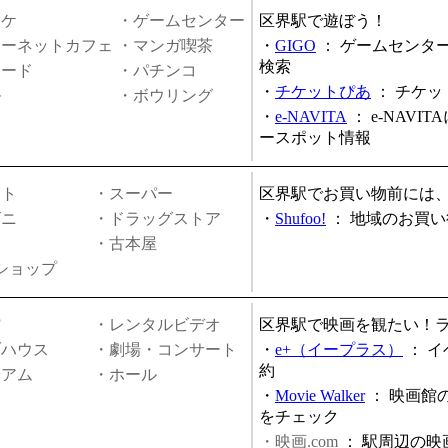
オケ
・ゲームセンター
区界駅で遊ぼう！
ターネットカフェ
・マンガ喫茶
・
GIGO
：
ゲームセンタ
検索
ヤード
・パチンコ
・
チケットぴあ
：
チケッ
ル
・ボウリング
・
e-NAVITA
：
e-NAVI
ースポット情報
ート
・スーパー
区界駅でお買い物前には
ビニ
・ドラッグストア
・
Shufoo!
：
地域のお買い
・古本屋
円ショップ
館
・レンタルビデオ
区界駅で映画を観たい！
ブハウス
・劇場・コンサート
・
e+（イープラス）
：
イ
約
ジアム
・ホール
・
Movie Walker
：
映画館
をチェック
・映画.com
：
駅周辺の映