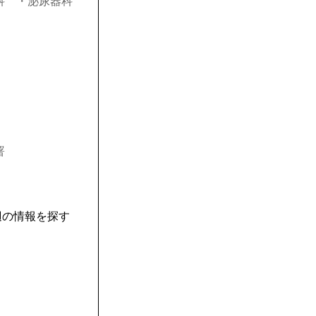
科
・泌尿器科
署
辺の情報を探す