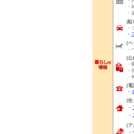
・
・
・
[駐
・
・
[ペ
・
[
・
・
・
[
・
[
・
・
[
・