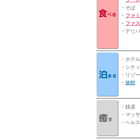
・そば
・
ファ
・
ファ
・デリ
・ホテ
・シテ
・リゾ
・
旅館
・銭湯
・マッ
・ヘル