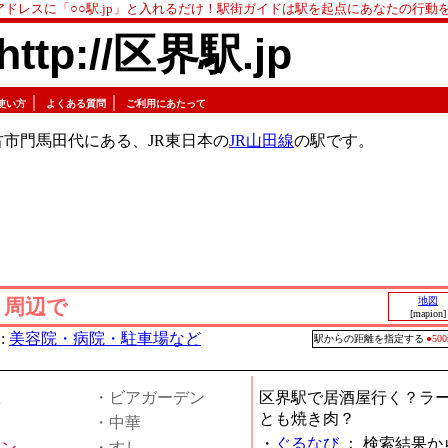
アドレスに「○○駅.jp」と入れるだけ！駅街ガイドは駅を起点にあなたの行動
http://区界駅.jp
｜
｜
使い方
よくある質問
ご利用にあたって
市門馬田代にある、JR東日本の
JR山田線
の駅です。
」周辺で
地図
[mapion]
:
美容院・病院・駐車場など
駅からの距離を指定する
●5
屋
・ビアガーデン
区界駅で居酒屋行く？ラ
とも焼き肉？
・中華
・
ぐるなび
：
検索結果か
メン
・すし