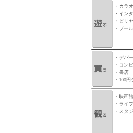
・カラ
・イン
・ビリ
・プー
・デパ
・コン
・書店
・100
・映画
・ライ
・スタ