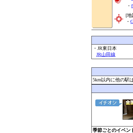
・
[地
・
G
・JR東日本
JR山田線
5km以内に他の駅
季節ごとのイベン