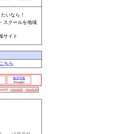
したいなら！
・スクールを地域
報サイト
こちら
航空写真
[Google]
00m以内
○2km以内
○5km以内